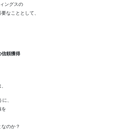
ディングスの
必要なこととして、
の信頼獲得
は、
うに、
値を
となのか？