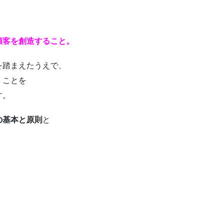
顧客を創造すること。
を踏まえたうえで、
くことを
す。
の基本と原則
と