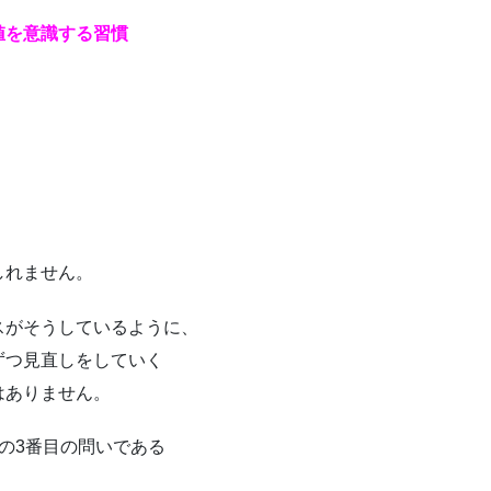
値を意識する習慣
。
しれません。
スがそうしているように、
ずつ見直しをしていく
はありません。
の3番目の問いである