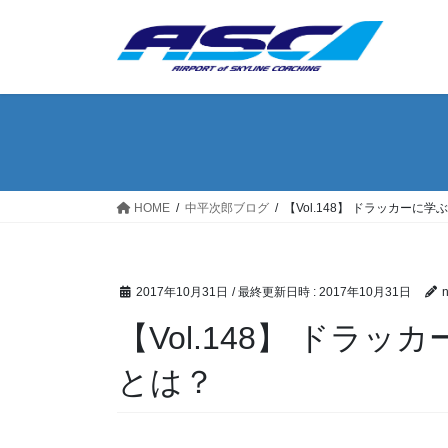
コ
ナ
ン
ビ
テ
ゲ
ン
ー
ツ
シ
へ
ョ
ス
ン
キ
に
ッ
移
HOME
中平次郎ブログ
【Vol.148】 ドラッカーに
プ
動
2017年10月31日
/ 最終更新日時 :
2017年10月31日
n
【Vol.148】 ドラ
とは？